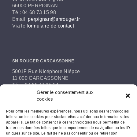
66000 PERPIGNAN
Tél: 04 68 73 15 98
Email:
perpignan@snrouger.fr
Via le
formulaire de contact
SN ROUGER CARCASSONNE
5001F Rue Nicéphore Niépce
11 000 CARCASSONNE
Tél. : 04 68 47 15 24
Email:
snrouger@snrouger.fr
Gérer le consentement aux
Via le
formulaire de contact
cookies
Pour offrir les meilleures expériences, nous utilisons des technologies
telles que les cookies pour stocker et/ou accéder aux informations des
appareils. Le fait de consentir à ces technologies nous permettra de
traiter des données telles que le comportement de navigation ou les ID
Copyright
uniques sur ce site. Le fait de ne pas consentir ou de retirer son